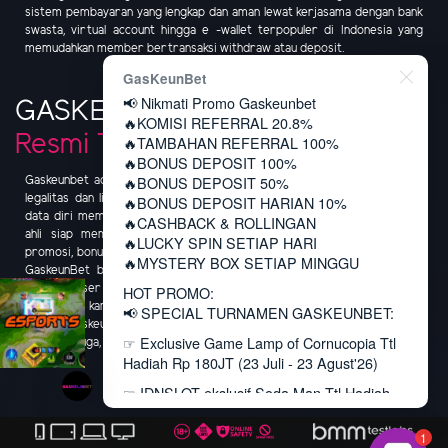
sistem pembayaran yang lengkap dan aman lewat kerjasama dengan bank
swasta, virtual account hingga e -wallet terpopuler di Indonesia yang
memudahkan member bertransaksi withdraw atau deposit.
GasKeunBet
📢 Nikmati Promo Gaskeunbet
GASKEUNBET
Betting Online
🔥KOMISI REFERRAL 20.8%
Resmi Terpercaya
🔥TAMBAHAN REFERRAL 100%
🔥BONUS DEPOSIT 100%
🔥BONUS DEPOSIT 50%
Gaskeunbet adalah
situs betting online resmi terpercaya
yang memiliki
legalitas dan lisensi dari BMM Testlabs sehingga menjamin kerahasiaan
🔥BONUS DEPOSIT HARIAN 10%
data diri member. Dilengkapi dengan pusat bantuan 24 jam oleh tenaga
🔥CASHBACK & ROLLINGAN
ahli siap membantu member kapan saja. Jangan lewatkan berbagai
🔥LUCKY SPIN SETIAP HARI
promosi, bonus dan event berhadiah untuk menguntungkan member yang
🔥MYSTERY BOX SETIAP MINGGU
GaskeunBet bagikan setiap harinya. Nikmati seluruh fasilitas ini hanya
dengan 1 user ID. Proses pendaftaran yang mudah dan cepat juga menjadi
HOT PROMO:
keunggulan kami. Kepuasan dan Kenyamanan member menjadi prioritas
📢 SPECIAL TURNAMEN GASKEUNBET:
utama GaskeunBet. Tunggu apa lagi, Gabung bersama GaskeunBet
☞ Exclusive Game Lamp of Cornucopia Ttl
sekarang juga, raih keuntungan berlimpah disini.
Hadiah Rp 180JT (23 Juli - 23 Agust'26)
☞ IDNSLOT ekslusif Soda Man Ttl Hadiah
Rp 180JT ( 09 Juli - 09 Agust'26)
1
☞ Turnamen Spesial Menjelang