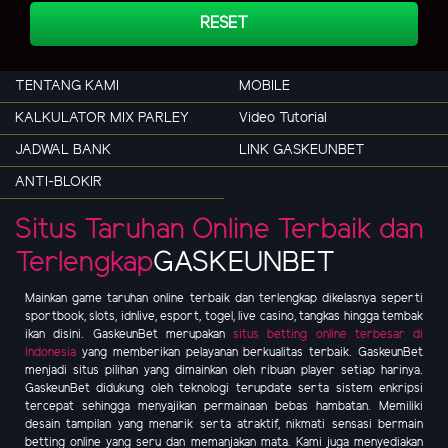
RESET
TENTANG KAMI
MOBILE
KALKULATOR MIX PARLEY
Video Tutorial
JADWAL BANK
LINK GASKEUNBET
ANTI-BLOKIR
Situs Taruhan Online Terbaik dan
Terlengkap
GASKEUNBET
Mainkan game taruhan online terbaik dan terlengkap dikelasnya seperti
sportbook, slots, idnlive, esport, togel, live casino, tangkas hingga tembak
ikan disini. GaskeunBet merupakan
situs betting online terbesar di
Indonesia
yang memberikan pelayanan berkualitas terbaik. GaskeunBet
menjadi situs pilihan yang dimainkan oleh ribuan player setiap harinya.
GaskeunBet didukung oleh teknologi terupdate serta sistem enkripsi
tercepat sehingga menyajikan permainaan bebas hambatan. Memiliki
desain tampilan yang menarik serta atraktif, nikmati sensasi bermain
betting online yang seru dan memanjakan mata. Kami juga menyediakan