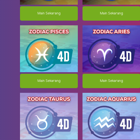
Main Sekarang
Main Sekarang
Main Sekarang
Main Sekarang