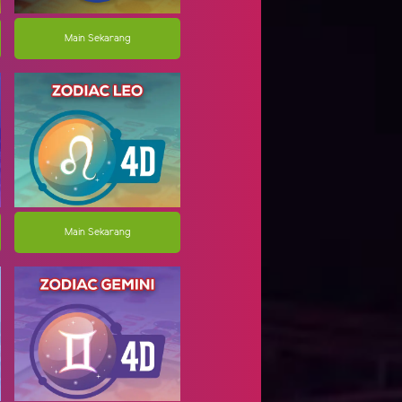
Main Sekarang
Main Sekarang