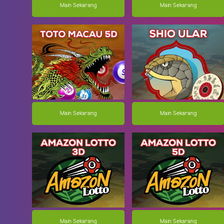
Main Sekarang
Main Sekarang
Main Sekarang
Main Sekarang
Main Sekarang
Main Sekarang