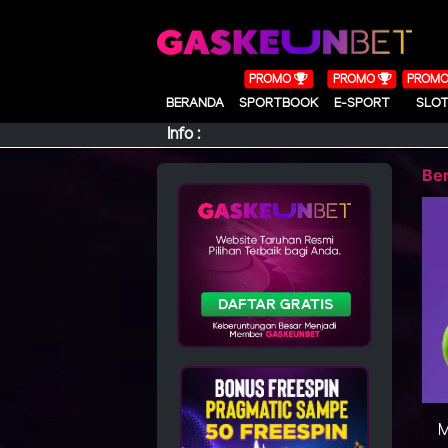
PROMO
PROMO
PROM
BERANDA
SPORTBOOK
E-SPORT
SLO
Info :
Gaske
Be
M